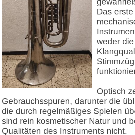
gewährlei
Das erste 
mechanisc
Instrument
weder die
Klangquali
Stimmzüge
funktioni
Optisch z
Gebrauchsspuren, darunter die üb
die durch regelmäßiges Spielen üb
sind rein kosmetischer Natur und b
Qualitäten des Instruments nicht.