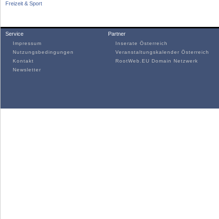
Freizeit & Sport
Service
Partner
Impressum
Inserate Österreich
Nutzungsbedingungen
Veranstaltungskalender Österreich
Kontakt
RootWeb.EU Domain Netzwerk
Newsletter