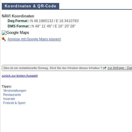
Koordinaten & QR-Code
NAVI Koordinaten
Deg Format :
N
48.1960132
/ E
16.3410783
DMS Format :
N 48° 11' 46'' / E 16° 20' 28''
Anreise mit Google Maps planen!
zur Anfrage - D
Dies ist ein redaktioneller Eintrag. Sind Sie der Inhaber dieses Inhaltes ?
zurück zur letzten Auswahl
Tipps:
Veranstaltungen
Restaurants
Inserate
Freizeit & Sport