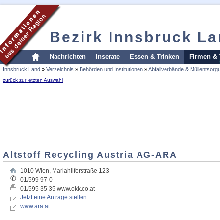
Bezirk Innsbruck L
Nachrichten
Inserate
Essen & Trinken
Firmen & 
Innsbruck Land
»
Verzeichnis
»
Behörden und Institutionen
»
Abfallverbände & Müllentsorg
zurück zur letzten Auswahl
Altstoff Recycling Austria AG-ARA
1010
Wien
,
Mariahilferstraße 123
01/599 97-0
01/595 35 35 www.okk.co.at
Jetzt eine Anfrage stellen
www.ara.at