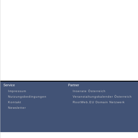
Service
Partner
Impressum
Inserate Österreich
Nutzungsbedingungen
Veranstaltungskalender Österreich
Kontakt
RootWeb.EU Domain Netzwerk
Newsletter