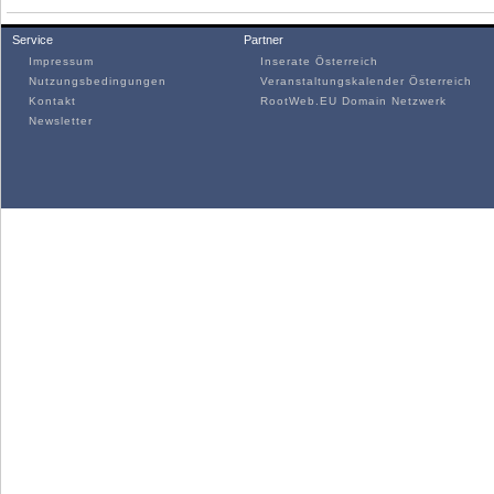
Service
Partner
Impressum
Inserate Österreich
Nutzungsbedingungen
Veranstaltungskalender Österreich
Kontakt
RootWeb.EU Domain Netzwerk
Newsletter