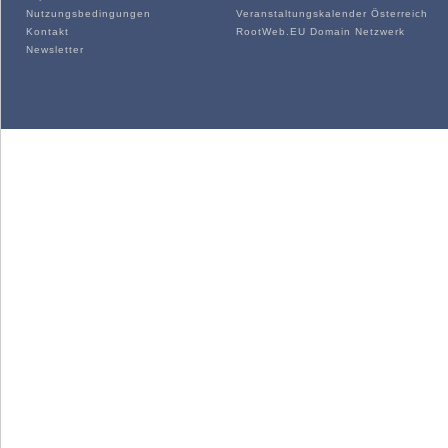
Nutzungsbedingungen
Veranstaltungskalender Österreich
Kontakt
RootWeb.EU Domain Netzwerk
Newsletter