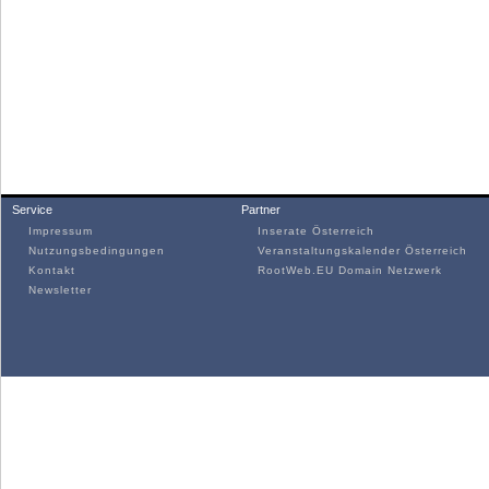
Service
Partner
Impressum
Inserate Österreich
Nutzungsbedingungen
Veranstaltungskalender Österreich
Kontakt
RootWeb.EU Domain Netzwerk
Newsletter