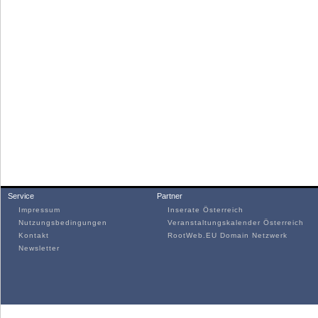
Service
Partner
Impressum
Inserate Österreich
Nutzungsbedingungen
Veranstaltungskalender Österreich
Kontakt
RootWeb.EU Domain Netzwerk
Newsletter