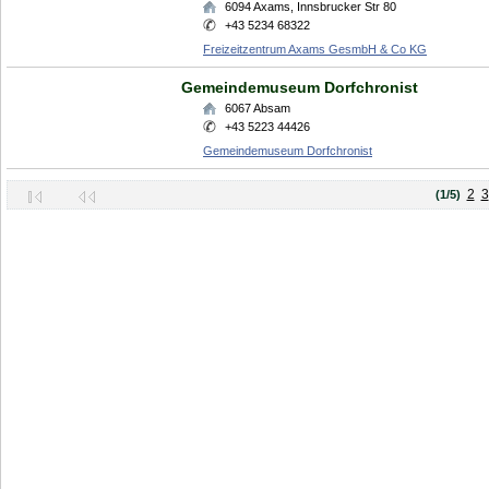
6094
Axams
,
Innsbrucker Str 80
+43 5234 68322
Freizeitzentrum Axams GesmbH & Co KG
Gemeindemuseum Dorfchronist
6067
Absam
+43 5223 44426
Gemeindemuseum Dorfchronist
2
3
(1/5)