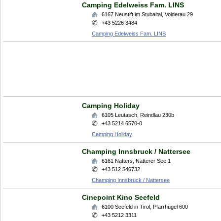
Camping Edelweiss Fam. LINS
6167
Neustift im Stubaital
,
Volderau 29
+43 5226 3484
Camping Edelweiss Fam. LINS
Camping Holiday
6105
Leutasch
,
Reindlau 230b
+43 5214 6570-0
Camping Holiday
Champing Innsbruck / Nattersee
6161
Natters
,
Natterer See 1
+43 512 546732
Champing Innsbruck / Nattersee
Cinepoint Kino Seefeld
6100
Seefeld in Tirol
,
Pfarrhügel 600
+43 5212 3311