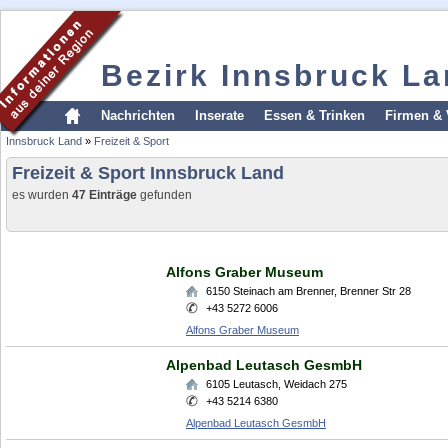
Bezirk Innsbruck L
Nachrichten
Inserate
Essen & Trinken
Firmen & 
Innsbruck Land
»
Freizeit & Sport
Freizeit & Sport Innsbruck Land
es wurden
47 Einträge
gefunden
Alfons Graber Museum
6150
Steinach am Brenner
,
Brenner Str 28
+43 5272 6006
Alfons Graber Museum
Alpenbad Leutasch GesmbH
6105
Leutasch
,
Weidach 275
+43 5214 6380
Alpenbad Leutasch GesmbH