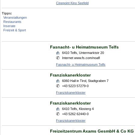
Cinepoint Kino Seefeld
Tipps:
Veranstaltungen
Restaurants
Inserate
Freizeit & Sport
Fasnacht- u Heimatmuseum Telfs
6410
Telfs
,
Untermarktstr 20
Internet www.fs.com/noafl
Fasnacht- u Heimatmuseum Telfs
Franziskanerkloster
6060
Hall in Tirol
,
Stadtgraben 7
+43 5223 57279-0
Franziskanerkloster
Franziskanerkloster
6410
Telfs
,
Klosterg 4
+43 5262 62440-0
Franziskanerkloster
Freizeitzentrum Axams GesmbH & Co KG