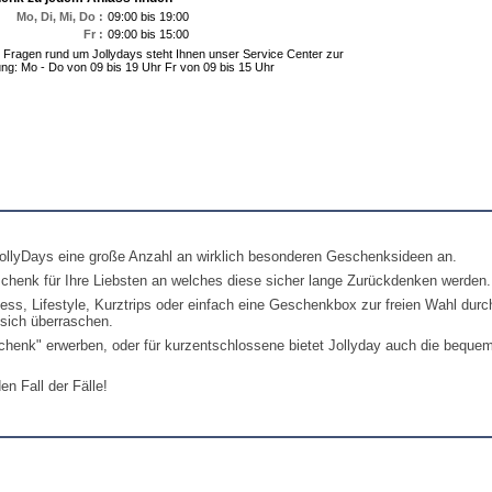
Mo, Di, Mi, Do :
09:00 bis 19:00
Fr :
09:00 bis 15:00
e Fragen rund um Jollydays steht Ihnen unser Service Center zur
ng: Mo - Do von 09 bis 19 Uhr Fr von 09 bis 15 Uhr
JollyDays eine große Anzahl an wirklich besonderen Geschenksideen an.
schenk für Ihre Liebsten an welches diese sicher lange Zurückdenken werden.
ess, Lifestyle, Kurztrips oder einfach eine Geschenkbox zur freien Wahl durc
sich überraschen.
henk" erwerben, oder für kurzentschlossene bietet Jollyday auch die beque
n Fall der Fälle!