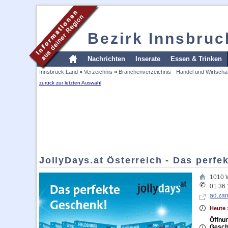
Bezirk Innsbruc
Nachrichten
Inserate
Essen & Trinken
Innsbruck Land
»
Verzeichnis
»
Branchenverzeichnis - Handel und Wirtschaf
zurück zur letzten Auswahl
JollyDays.at Österreich - Das perf
1010
01 36 
ad.za
Heute 
Öffnun
Gesch