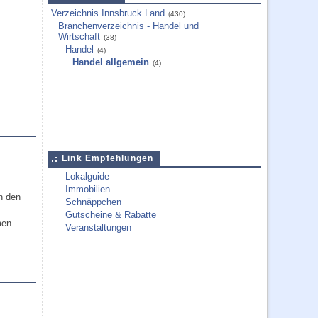
Verzeichnis Innsbruck Land
(430)
Branchenverzeichnis - Handel und
Wirtschaft
(38)
Handel
(4)
Handel allgemein
(4)
Link Empfehlungen
Lokalguide
Immobilien
h den
Schnäppchen
Gutscheine & Rabatte
men
Veranstaltungen