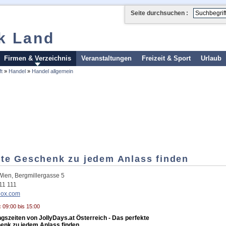
Seite durchsuchen :
k Land
Firmen & Verzeichnis
Veranstaltungen
Freizeit & Sport
Urlaub
t
»
Handel
»
Handel allgemein
ekte Geschenk zu jedem Anlass finden
Wien
,
Bergmillergasse 5
11 111
nox.com
:
09:00 bis 15:00
gszeiten von JollyDays.at Österreich - Das perfekte
enk zu jedem Anlass finden