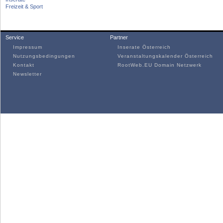
Freizeit & Sport
Service
Partner
Impressum
Inserate Österreich
Nutzungsbedingungen
Veranstaltungskalender Österreich
Kontakt
RootWeb.EU Domain Netzwerk
Newsletter