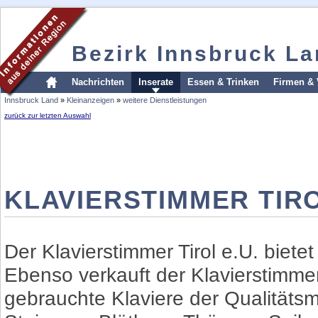
Bezirk Innsbruck L
Nachrichten
Inserate
Essen & Trinken
Firmen & 
Innsbruck Land
»
Kleinanzeigen
»
weitere Dienstleistungen
zurück zur letzten Auswahl
KLAVIERSTIMMER TIRO
Der Klavierstimmer Tirol e.U. bietet
Ebenso verkauft der Klavierstimmer
gebrauchte Klaviere der Qualitätsma