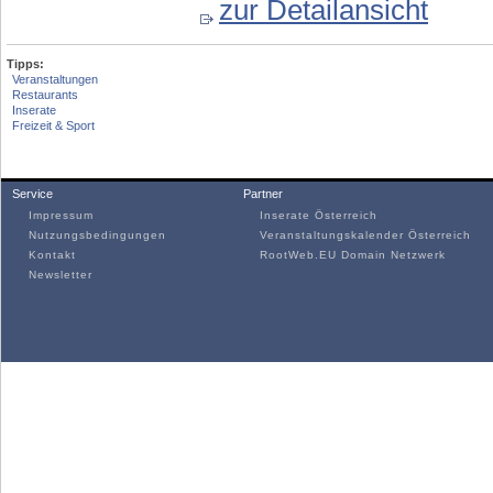
zur Detailansicht
Tipps:
Veranstaltungen
Restaurants
Inserate
Freizeit & Sport
Service
Partner
Impressum
Inserate Österreich
Nutzungsbedingungen
Veranstaltungskalender Österreich
Kontakt
RootWeb.EU Domain Netzwerk
Newsletter