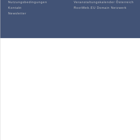
Nutzungsbedingungen
Veranstaltungskalender Österreich
Kontakt
RootWeb.EU Domain Netzwerk
Newsletter