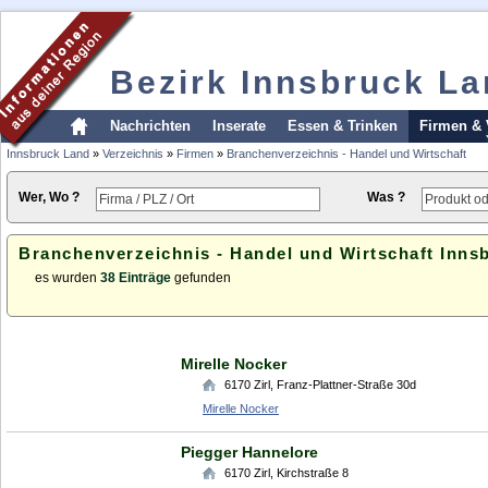
Bezirk Innsbruck L
Nachrichten
Inserate
Essen & Trinken
Firmen & 
Innsbruck Land
»
Verzeichnis
»
Firmen
»
Branchenverzeichnis - Handel und Wirtschaft
Wer, Wo ?
Was ?
Branchenverzeichnis - Handel und Wirtschaft Inns
es wurden
38 Einträge
gefunden
Mirelle Nocker
6170
Zirl
,
Franz-Plattner-Straße 30d
Mirelle Nocker
Piegger Hannelore
6170
Zirl
,
Kirchstraße 8