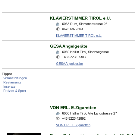
KLAVIERSTIMMER TIROL e.U.
6063
Rum
,
Siemensstrasse 26
0676 6972303
KLAVIERSTIMMER TIROL e.U.
GESA Angelgeräte
6060
Hall in Tirol
,
Siberwegasse
+43 5223 57303
GESA Angelgeräte
Tipps:
Veranstaltungen
Restaurants
Inserate
Freizeit & Sport
VON ERL. E-Zigaretten
6060
Hall in Tirol
,
Alte Landstrasse 27
+43 5223 42892
VON ERL. E-Zigaretten