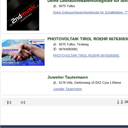
Deine Gebrauchtwarenfundgrube für Schal
6075
Tulfes
Deine Gebrauchtwarenfundgrube für Schallplattten, 7
PHOTOVOLTAIK TIROL ROEHR 06763083
6075
Tulfes
,
Tirolweg
06763083081
PHOTOVOLTAIK TIROL ROEHR 06763083081
Juwelier Tautermann
6176
Völs
,
Gießenweg 15 EKZ Cyta 1.Ebene
Juwelier Tautermann
1
2
(3