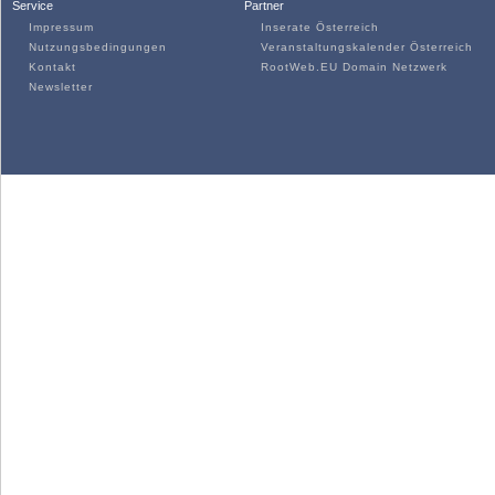
Service
Partner
Impressum
Inserate Österreich
Nutzungsbedingungen
Veranstaltungskalender Österreich
Kontakt
RootWeb.EU Domain Netzwerk
Newsletter