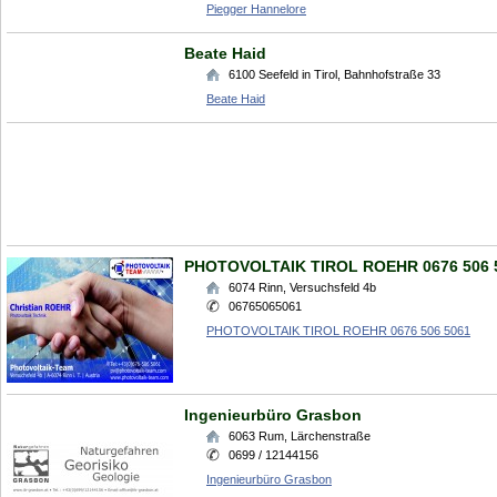
Piegger Hannelore
Beate Haid
6100
Seefeld in Tirol
,
Bahnhofstraße 33
Beate Haid
PHOTOVOLTAIK TIROL ROEHR 0676 506 
6074
Rinn
,
Versuchsfeld 4b
06765065061
PHOTOVOLTAIK TIROL ROEHR 0676 506 5061
Ingenieurbüro Grasbon
6063
Rum
,
Lärchenstraße
0699 / 12144156
Ingenieurbüro Grasbon