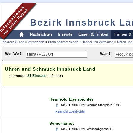
Bezirk Innsbruck L
Nachrichten
Inserate
Essen & Trinken
Firmen & 
Innsbruck Land
»
Verzeichnis
»
Branchenverzeichnis - Handel und Wirtschaft
»
Uhren und
Wer, Wo ?
Was ?
Uhren und Schmuck Innsbruck Land
es wurden
21 Einträge
gefunden
Reinhold Ebenbichler
6060
Hall in Tirol
,
Oberer Stadtplatz 10/11
Reinhold Ebenbichler
Schier Ernst
6060
Hall in Tirol
,
Wallpachgasse 11