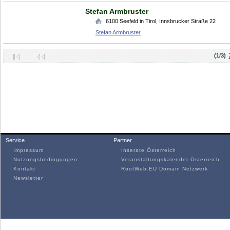
Stefan Armbruster
6100
Seefeld in Tirol
,
Innsbrucker Straße 22
Stefan Armbruster
(1/3)
Service
Partner
Impressum
Inserate Österreich
Nutzungsbedingungen
Veranstaltungskalender Österreich
Kontakt
RootWeb.EU Domain Netzwerk
Newsletter