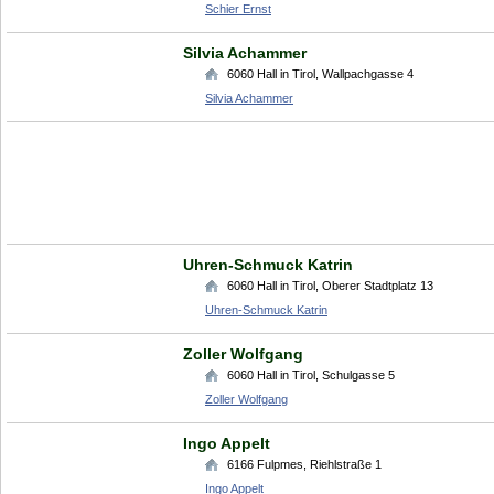
Schier Ernst
Silvia Achammer
6060
Hall in Tirol
,
Wallpachgasse 4
Silvia Achammer
Uhren-Schmuck Katrin
6060
Hall in Tirol
,
Oberer Stadtplatz 13
Uhren-Schmuck Katrin
Zoller Wolfgang
6060
Hall in Tirol
,
Schulgasse 5
Zoller Wolfgang
Ingo Appelt
6166
Fulpmes
,
Riehlstraße 1
Ingo Appelt