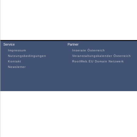
Service
Partner
Impressum
Inserate Österreich
Nutzungsbedingungen
Veranstaltungskalender Österreich
Kontakt
RootWeb.EU Domain Netzwerk
Newsletter