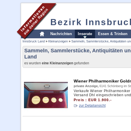
Bezirk Innsbruc
Nachrichten
Inserate
Essen & Trinken
Innsbruck Land
»
Kleinanzeigen
»
Sammeln, Sammlerstücke, Antiquitäten u
Sammeln, Sammlerstücke, Antiquitäten u
Land
es wurden
eine Kleinanzeigen
gefunden
Wiener Philharmoniker Gold
private Anzeige,
6141 Schönberg im Stu
Verkaufe Wiener Philharmoniker
Versand Dhl eingeschrieben und 
Preis : EUR 1.900.-
zur Detailansicht