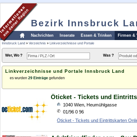
Bezirk Innsbruck L
Nachrichten
Inserate
Essen & Trinken
Firmen & 
Innsbruck Land
»
Verzeichnis
»
Linkverzeichnisse und Portale
Wer, Wo ?
Was ?
Linkverzeichnisse und Portale Innsbruck Land
es wurden
29 Einträge
gefunden
Öticket - Tickets und Eintrit
1040
Wien
,
Heumühlgasse
01/96 0 96
Öticket - Tickets und Eintrittskarten Onl