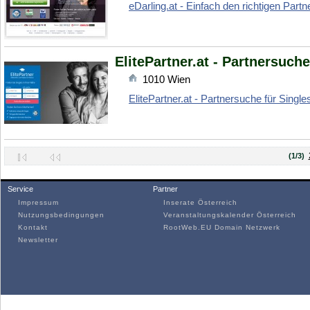
eDarling.at - Einfach den richtigen Partn
ElitePartner.at - Partnersuch
1010
Wien
ElitePartner.at - Partnersuche für Singl
(1/3)
Service
Partner
Impressum
Inserate Österreich
Nutzungsbedingungen
Veranstaltungskalender Österreich
Kontakt
RootWeb.EU Domain Netzwerk
Newsletter