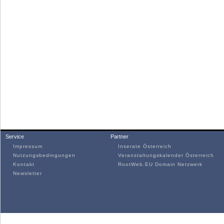
Service
Partner
Impressum
Inserate Österreich
Nutzungsbedingungen
Veranstaltungskalender Österreich
Kontakt
RootWeb.EU Domain Netzwerk
Newsletter