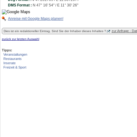
DMS Format :
N 47° 16' 54'' / E 11° 30' 26''
Anreise mit Google Maps planen!
zur Anfrage - D
Dies ist ein redaktioneller Eintrag. Sind Sie der Inhaber dieses Inhaltes ?
zurück zur letzten Auswahl
Tipps:
Veranstaltungen
Restaurants
Inserate
Freizeit & Sport