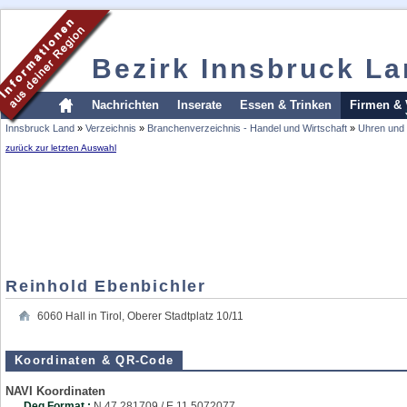
Bezirk Innsbruck L
Nachrichten
Inserate
Essen & Trinken
Firmen & 
Innsbruck Land
»
Verzeichnis
»
Branchenverzeichnis - Handel und Wirtschaft
»
Uhren und
zurück zur letzten Auswahl
Reinhold Ebenbichler
6060
Hall in Tirol
,
Oberer Stadtplatz 10/11
Koordinaten & QR-Code
NAVI Koordinaten
Deg Format :
N
47.281709
/ E
11.5072077