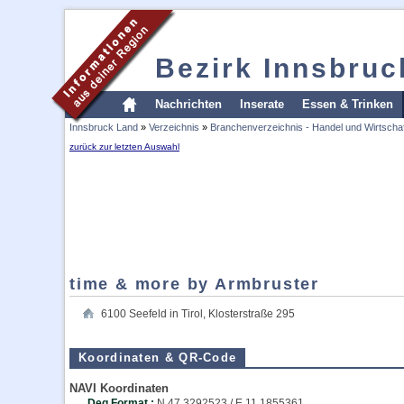
Bezirk Innsbruc
Nachrichten
Inserate
Essen & Trinken
Innsbruck Land
»
Verzeichnis
»
Branchenverzeichnis - Handel und Wirtschaf
zurück zur letzten Auswahl
time & more by Armbruster
6100
Seefeld in Tirol
,
Klosterstraße 295
Koordinaten & QR-Code
NAVI Koordinaten
Deg Format :
N
47.3292523
/ E
11.1855361