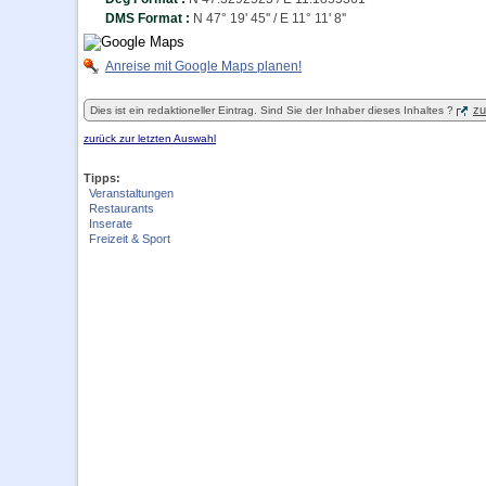
DMS Format :
N 47° 19' 45'' / E 11° 11' 8''
Anreise mit Google Maps planen!
zu
Dies ist ein redaktioneller Eintrag. Sind Sie der Inhaber dieses Inhaltes ?
zurück zur letzten Auswahl
Tipps:
Veranstaltungen
Restaurants
Inserate
Freizeit & Sport