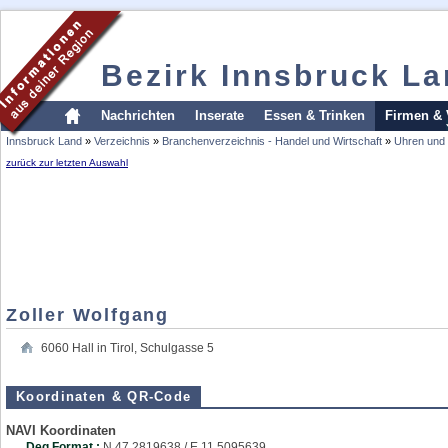
Bezirk Innsbruck L
Nachrichten
Inserate
Essen & Trinken
Firmen & 
Innsbruck Land
»
Verzeichnis
»
Branchenverzeichnis - Handel und Wirtschaft
»
Uhren und
zurück zur letzten Auswahl
Zoller Wolfgang
6060
Hall in Tirol
,
Schulgasse 5
Koordinaten & QR-Code
NAVI Koordinaten
Deg Format :
N
47.2819638
/ E
11.5095639