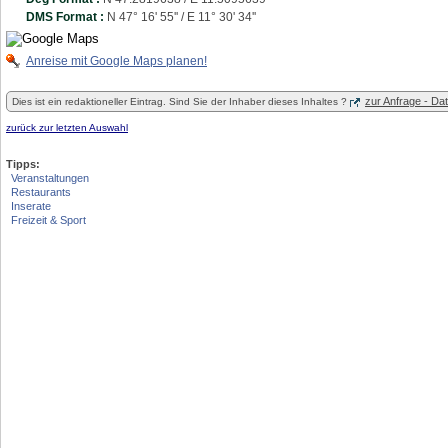
DMS Format :
N 47° 16' 55'' / E 11° 30' 34''
Anreise mit Google Maps planen!
zur Anfrage - D
Dies ist ein redaktioneller Eintrag. Sind Sie der Inhaber dieses Inhaltes ?
zurück zur letzten Auswahl
Tipps:
Veranstaltungen
Restaurants
Inserate
Freizeit & Sport